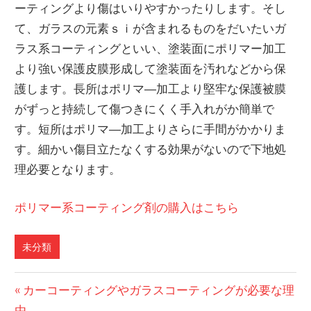
ーティングより傷はいりやすかったりします。そし
て、ガラスの元素ｓｉが含まれるものをだいたいガ
ラス系コーティングといい、塗装面にポリマー加工
より強い保護皮膜形成して塗装面を汚れなどから保
護します。長所はポリマ―加工より堅牢な保護被膜
がずっと持続して傷つきにくく手入れがか簡単で
す。短所はポリマ―加工よりさらに手間がかかりま
す。細かい傷目立たなくする効果がないので下地処
理必要となります。
ポリマー系コーティング剤の購入はこちら
未分類
前
カーコーティングやガラスコーティングが必要な理
投
の
由