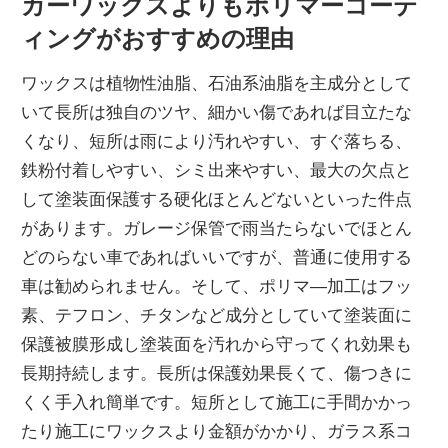
カーワックスよりもポリマーコーテ
ィングがおすすめの理由
ワックスは植物性油脂、石油系油脂を主成分として
いて長所は独自のツヤ、細かい傷であれば目立たな
くなり、短所は雨により汚れやすい、すぐ落ちる、
鉄粉付着しやすい、シミ出来やすい、最大の欠点と
して塗装面保護する硬化ほとんどないといった件点
があります。ガレージ保管で雨当たらないでほとん
どのらない車であればいいですが、普通に使用する
車は勧められません。そして、ポリマ―加工はフッ
素、テフロン、チタンなど成分としていて塗装面に
保護被膜形成し塗装面を汚れから守ってくれ効果も
長期持続します。長所は保護効果長くて、傷つきに
くく手入れ簡単です。短所として施工に手間かかっ
たり施工にワックスより金額がかかり、ガラス系コ