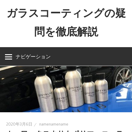
コ
ガラスコーティングの疑
ン
テ
問を徹底解説
ン
ツ
The
へ
importance
ス
ナビゲーション
of
キ
naming
ッ
プ
2020年3月6日
namenamename