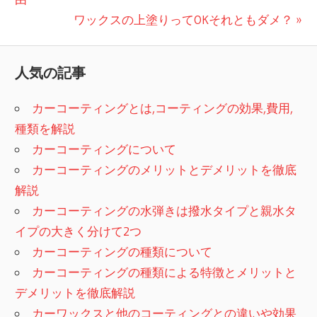
稿
記
次
ワックスの上塗りってOKそれともダメ？
事:
の
ナ
記
人気の記事
ビ
事:
ゲ
カーコーティングとは,コーティングの効果,費用,
種類を解説
ー
カーコーティングについて
シ
カーコーティングのメリットとデメリットを徹底
解説
ョ
カーコーティングの水弾きは撥水タイプと親水タ
ン
イプの大きく分けて2つ
カーコーティングの種類について
カーコーティングの種類による特徴とメリットと
デメリットを徹底解説
カーワックスと他のコーティングとの違いや効果