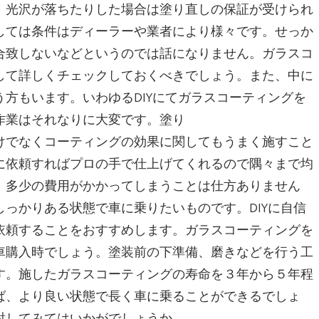
、光沢が落ちたりした場合は塗り直しの保証が受けられ
しては条件はディーラーや業者により様々です。せっか
合致しないなどというのでは話になりません。ガラスコ
して詳しくチェックしておくべきでしょう。また、中に
方もいます。いわゆるDIYにてガラスコーティングを
作業はそれなりに大変です。塗り
けでなくコーティングの効果に関してもうまく施すこと
に依頼すればプロの手で仕上げてくれるので隅々まで均
。多少の費用がかかってしまうことは仕方ありません
っかりある状態で車に乗りたいものです。DIYに自信
依頼することをおすすめします。ガラスコーティングを
車購入時でしょう。塗装前の下準備、磨きなどを行う工
す。施したガラスコーティングの寿命を３年から５年程
ば、より良い状態で長く車に乗ることができるでしょ
討してみてはいかがでしょうか。