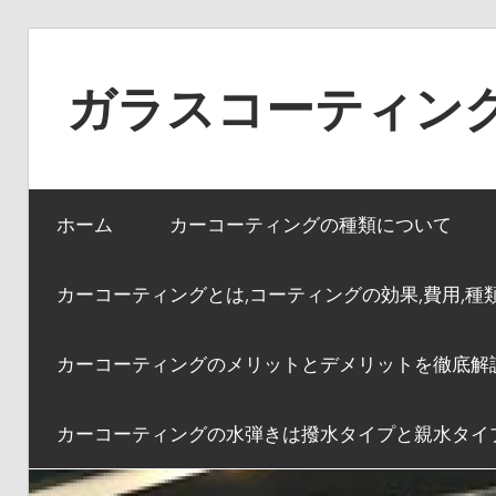
コ
ン
ガラスコーティン
テ
ン
The
ツ
importance
へ
ホーム
カーコーティングの種類について
of
ス
naming
キ
カーコーティングとは,コーティングの効果,費用,種
ッ
プ
カーコーティングのメリットとデメリットを徹底解
カーコーティングの水弾きは撥水タイプと親水タイ