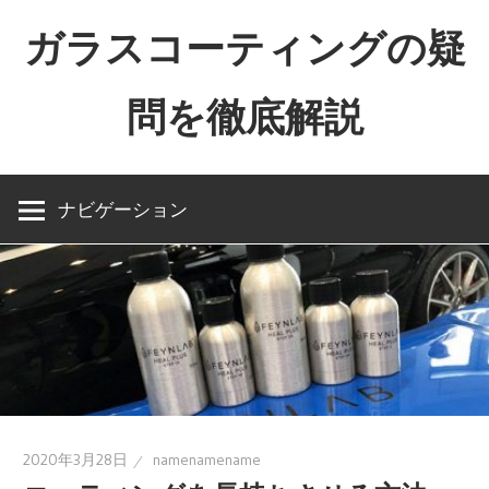
コ
ガラスコーティングの疑
ン
テ
問を徹底解説
ン
ツ
The
へ
importance
ス
ナビゲーション
of
キ
naming
ッ
プ
2020年3月28日
namenamename