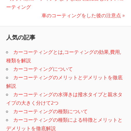
投
の
ーティング
稿
記
次
車のコーティングをした後の注意点
事:
の
ナ
記
人気の記事
ビ
事:
ゲ
カーコーティングとは,コーティングの効果,費用,
種類を解説
ー
カーコーティングについて
シ
カーコーティングのメリットとデメリットを徹底
解説
ョ
カーコーティングの水弾きは撥水タイプと親水タ
ン
イプの大きく分けて2つ
カーコーティングの種類について
カーコーティングの種類による特徴とメリットと
デメリットを徹底解説