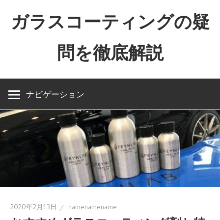
コ
ガラスコーティングの疑
ン
テ
問を徹底解説
ン
ツ
The
へ
importance
ス
ナビゲーション
of
キ
naming
ッ
プ
2020年2月13日
namenamename