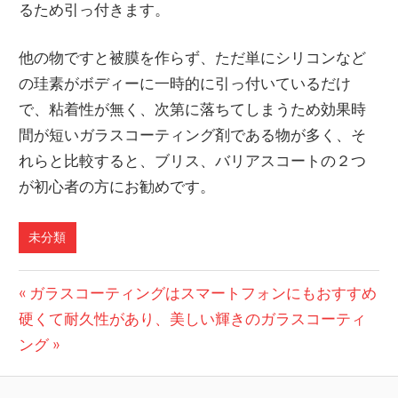
るため引っ付きます。
他の物ですと被膜を作らず、ただ単にシリコンなど
の珪素がボディーに一時的に引っ付いているだけ
で、粘着性が無く、次第に落ちてしまうため効果時
間が短いガラスコーティング剤である物が多く、そ
れらと比較すると、ブリス、バリアスコートの２つ
が初心者の方にお勧めです。
未分類
前
ガラスコーティングはスマートフォンにもおすすめ
投
次
の
硬くて耐久性があり、美しい輝きのガラスコーティ
稿
の
記
ング
記
事:
ナ
事: