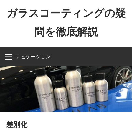
コ
ガラスコーティングの疑
ン
テ
問を徹底解説
ン
ツ
The
へ
importance
ス
ナビゲーション
of
キ
naming
ッ
プ
差別化