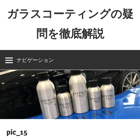
コ
ガラスコーティングの疑
ン
テ
問を徹底解説
ン
ツ
The
へ
importance
ス
ナビゲーション
of
キ
naming
ッ
プ
pic_15